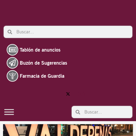
Ir
al
contenido
Search
Search
Tablón de anuncios
Buzón de Sugerencias
Farmacia de Guardia
Search
Search